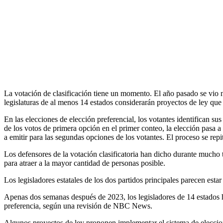
La votación de clasificación tiene un momento. El año pasado se vio n
legislaturas de al menos 14 estados considerarán proyectos de ley que
En las elecciones de elección preferencial, los votantes identifican su
de los votos de primera opción en el primer conteo, la elección pasa 
a emitir para las segundas opciones de los votantes. El proceso se rep
Los defensores de la votación clasificatoria han dicho durante mucho
para atraer a la mayor cantidad de personas posible.
Los legisladores estatales de los dos partidos principales parecen est
Apenas dos semanas después de 2023, los legisladores de 14 estados 
preferencia, según una revisión de NBC News.
Algunos proyectos de ley proponen implementar el sistema de eleccione