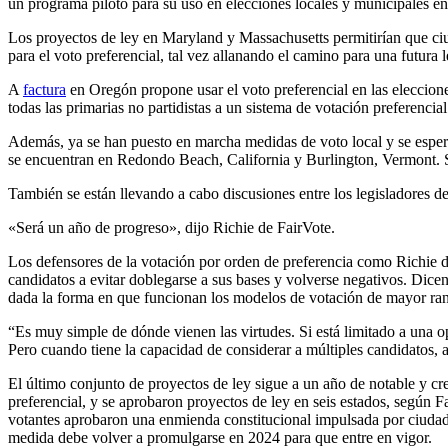
un programa piloto para su uso en elecciones locales y municipales en
Los proyectos de ley en Maryland y Massachusetts permitirían que ciud
para el voto preferencial, tal vez allanando el camino para una futura l
A
factura
en Oregón propone usar el voto preferencial en las eleccione
todas las primarias no partidistas a un sistema de votación preferencial
Además, ya se han puesto en marcha medidas de voto local y se espera q
se encuentran en Redondo Beach, California y Burlington, Vermont. 
También se están llevando a cabo discusiones entre los legisladores 
«Será un año de progreso», dijo Richie de FairVote.
Los defensores de la votación por orden de preferencia como Richie di
candidatos a evitar doblegarse a sus bases y volverse negativos. Dice
dada la forma en que funcionan los modelos de votación de mayor ra
“Es muy simple de dónde vienen las virtudes. Si está limitado a una o
Pero cuando tiene la capacidad de considerar a múltiples candidatos,
El último conjunto de proyectos de ley sigue a un año de notable y cr
preferencial, y se aprobaron proyectos de ley en seis estados, según F
votantes aprobaron una enmienda constitucional impulsada por ciudad
medida debe volver a promulgarse en 2024 para que entre en vigor.