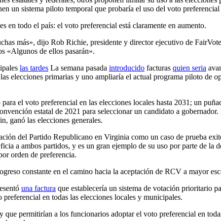
ponen un sistema piloto temporal que probaría el uso del voto preferenci
es en todo el país: el voto preferencial está claramente en aumento.
has más», dijo Rob Richie, presidente y director ejecutivo de FairVote
dos «Algunos de ellos pasarán».
cipales
las tardes
La semana pasada
introducido
facturas
quien seria
ava
s las elecciones primarias y uno ampliaría el actual programa piloto de o
ara el voto preferencial en las elecciones locales hasta 2031; un puñado
onvención estatal de 2021 para seleccionar un candidato a gobernador. L
n, ganó las elecciones generales.
ación del Partido Republicano en Virginia como un caso de prueba exitos
icia a ambos partidos, y es un gran ejemplo de su uso por parte de la d
por orden de preferencia.
ogreso constante en el camino hacia la aceptación de RCV a mayor esca
resentó
una factura
que establecería un sistema de votación prioritario pa
o preferencial en todas las elecciones locales y municipales.
que permitirían a los funcionarios adoptar el voto preferencial en toda