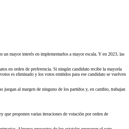
én un mayor interés en implementarlos a mayor escala. Y en 2023, las
idatos en orden de preferencia. Si ningún candidato recibe la mayoría
 votos es eliminado y los votos emitidos para ese candidato se vuelven
no juegan al margen de ninguno de los partidos y, en cambio, trabajan
ey que proponen varias iteraciones de votación por orden de
primarias. Algunos proyectos de ley estatales proponen el voto