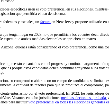
 el estado.
ades específicas usen el voto preferencial en sus elecciones, mientras
egislación que permitiría el uso del sistema.
s federales y estatales, un
factura
en New Jersey propone utilizarlo en t
.
ue tengan lugar en 2023, lo que permitiría a los votantes decir directa
Se espera que ambas medidas electorales se aprueben en marzo.
de Arizona, quienes están considerando el voto preferencial como una fo
cen que están encantados con el progreso y continúan argumentando que 
n que es porque estos candidatos deben continuar atrayendo a los votant
ngo.
pción, su compromiso abierto con un campo de candidatos se limita a esa
 aumenta la cantidad de razones para que se produzca el compromiso, p
eciente entusiasmo por el voto preferencial. En 2022, los legisladores d
airVote. Votantes en ocho jurisdicciones
medidas electorales aprobadas
a
anos para instituir
voto preferencial en todas las elecciones generales es