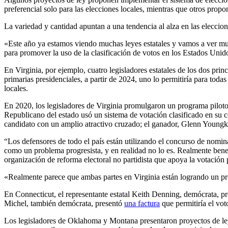
preferencial solo para las elecciones locales, mientras que otros pro
La variedad y cantidad apuntan a una tendencia al alza en las eleccion
«Este año ya estamos viendo muchas leyes estatales y vamos a ver muc
para promover la uso de la clasificación de votos en los Estados Uni
En Virginia, por ejemplo, cuatro legisladores estatales de los dos prin
primarias presidenciales, a partir de 2024, uno lo permitiría para toda
locales.
En 2020, los legisladores de Virginia promulgaron un programa piloto p
Republicano del estado usó un sistema de votación clasificado en su c
candidato con un amplio atractivo cruzado; el ganador, Glenn Youngki
“Los defensores de todo el país están utilizando el concurso de nomin
como un problema progresista, y en realidad no lo es. Realmente benef
organización de reforma electoral no partidista que apoya la votación 
«Realmente parece que ambas partes en Virginia están logrando un pr
En Connecticut, el representante estatal Keith Denning, demócrata, p
Michel, también demócrata, presentó
una factura
que permitiría el vot
Los legisladores de Oklahoma y Montana presentaron proyectos de ley 