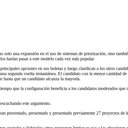
o solo una expansión en el uso de sistemas de priorización, sino tambi
 los harían pasar a este modelo cada vez más popular.
s principales opciones en sus boletas y luego clasifican a los otros cand
a una segunda vuelta instantánea. El candidato con la menor cantidad de
ite hasta que un candidato alcanza la mayoría.
 tiempo que la configuración beneficia a los candidatos moderados que 
ar escuchando este argumento.
han presentado, presentado y presentado previamente 27 proyectos de l
s estatales y federales; otros proponen limitar su uso a las elecciones 