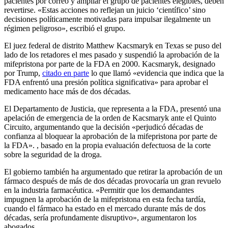
pacientes por correo y ampliar el grupo de pacientes elegibles, deben
revertirse. «Estas acciones no reflejan un juicio ‘científico’ sino
decisiones políticamente motivadas para impulsar ilegalmente un
régimen peligroso», escribió el grupo.
El juez federal de distrito Matthew Kacsmaryk en Texas se puso del
lado de los retadores el mes pasado y suspendió la aprobación de la
mifepristona por parte de la FDA en 2000. Kacsmaryk, designado
por Trump,
citado en parte
lo que llamó «evidencia que indica que la
FDA enfrentó una presión política significativa» para aprobar el
medicamento hace más de dos décadas.
El Departamento de Justicia, que representa a la FDA, presentó una
apelación de emergencia de la orden de Kacsmaryk ante el Quinto
Circuito, argumentando que la decisión «perjudicó décadas de
confianza al bloquear la aprobación de la mifepristona por parte de
la FDA». , basado en la propia evaluación defectuosa de la corte
sobre la seguridad de la droga.
El gobierno también ha argumentado que retirar la aprobación de un
fármaco después de más de dos décadas provocaría un gran revuelo
en la industria farmacéutica. «Permitir que los demandantes
impugnen la aprobación de la mifepristona en esta fecha tardía,
cuando el fármaco ha estado en el mercado durante más de dos
décadas, sería profundamente disruptivo», argumentaron los
abogados.