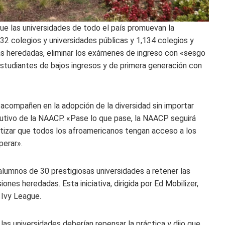
e las universidades de todo el país promuevan la
532 colegios y universidades públicas y 1,134 colegios y
ias heredadas, eliminar los exámenes de ingreso con «sesgo
 estudiantes de bajos ingresos y de primera generación con
 acompañen en la adopción de la diversidad sin importar
ecutivo de la NAACP. «Pase lo que pase, la NAACP seguirá
tizar que todos los afroamericanos tengan acceso a los
perar».
alumnos de 30 prestigiosas universidades a retener las
nes heredadas. Esta iniciativa, dirigida por Ed Mobilizer,
 Ivy League.
las universidades deberían repensar la práctica y dijo que